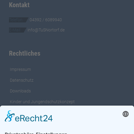
Kontakt
Telefon
04392 / 6089940
E-Mail
info@TuSNortorf.de
Rechtliches
Impressum
Datenschutz
Downloads
Kinder und Jungendschutzkonzept
Interventionsleitfaden für das Kinder und
Jungendschutzkonzept