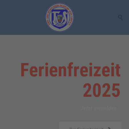

F
e
r
i
e
n
f
r
e
i
z
e
i
t
2
0
2
5
Jetzt anmelden