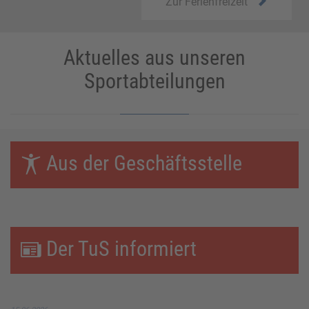

Zur Ferienfreizeit
Aktuelles aus unseren
Sportabteilungen
Aus der Geschäftsstelle

Der TuS informiert
