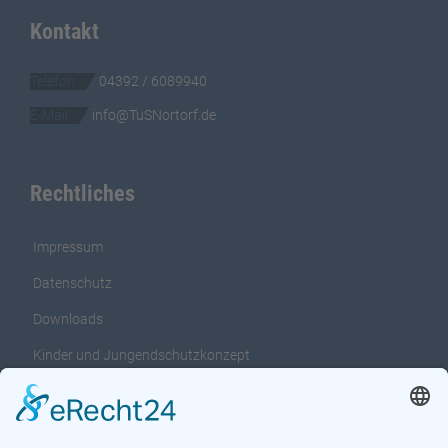
Kontakt
Telefon
04392 / 6089940
E-Mail
info@TuSNortorf.de
Rechtliches
Impressum
Datenschutz
Downloads
Kinder und Jungendschutzkonzept
Interventionsleitfaden für das Kinder und
Jungendschutzkonzept