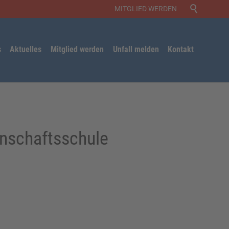

MITGLIED WERDEN
Skip
s
Aktuelles
Mitglied werden
Unfall melden
Kontakt
to
content
inschaftsschule