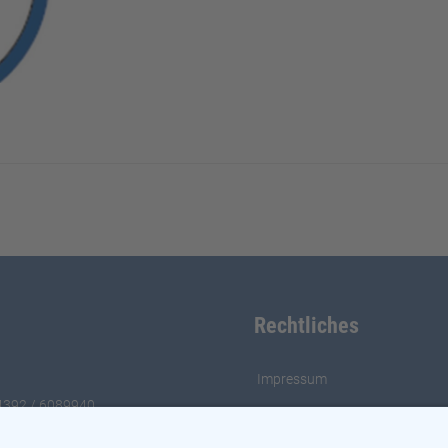
Rechtliches
Impressum
4392 / 6089940
Datenschutz
fo@TuSNortorf.de