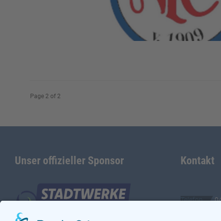
Page 2 of 2
Unser offizieller Sponsor
Kontakt
Telefon
0
E-Mail
in