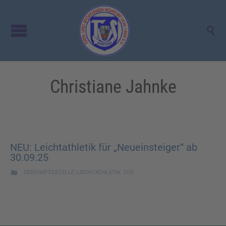

Christiane Jahnke
NEU: Leichtathletik für „Neueinsteiger“ ab
30.09.25
CATEGORY
,
,

GESCHÄFTSSTELLE
LEICHTATHLETIK
TUS