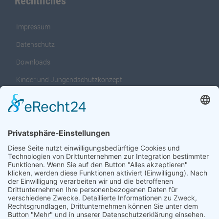
Rechtliches
Impressum
Datenschutz
Downloads
Kinder und Jungendschutzkonzept
Interventionsleitfaden für das Kinder und
Jungendschutzkonzept
Adresse:
Heinkenborsteler Weg 14 zur Zeit findet ihr uns in der Industrie
Straße 6
24589 Nortorf