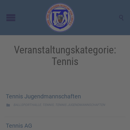

Veranstaltungskategorie:
Tennis
Tennis Jugendmannschaften
CATEGORY
,
,

BALLSPORTHALLE
TENNIS
TENNIS JUGENDMANNSCHAFTEN
Tennis AG