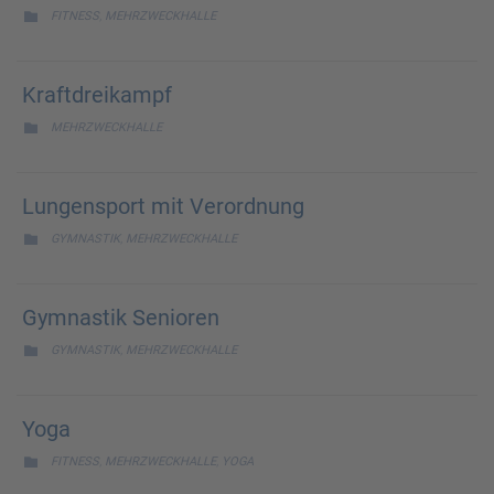
CATEGORY
,

FITNESS
MEHRZWECKHALLE
Kraftdreikampf
CATEGORY

MEHRZWECKHALLE
Lungensport mit Verordnung
CATEGORY
,

GYMNASTIK
MEHRZWECKHALLE
Gymnastik Senioren
CATEGORY
,

GYMNASTIK
MEHRZWECKHALLE
Yoga
CATEGORY
,
,

FITNESS
MEHRZWECKHALLE
YOGA