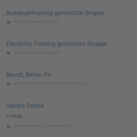
Ausdauertraining gemischte Gruppe
CATEGORY
,

FITNESS
MEHRZWECKHALLE
Flexibility Training gemischte Gruppe
CATEGORY
,

FITNESS
MEHRZWECKHALLE
Bauch, Beine, Po
CATEGORY
,
,

BAUCH, BEINE, PO
FITNESS
MEHRZWECKHALLE
Square Dance
14-tägig
CATEGORY
,

MEHRZWECKHALLE
SQUARE-DANCE