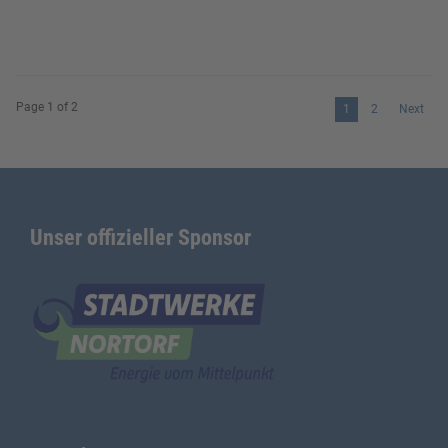
Page 1 of 2
1
2
Next
Unser offizieller Sponsor