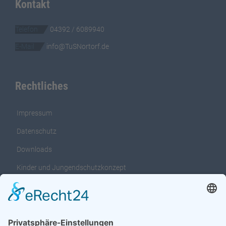
Kontakt
Telefon
04392 / 6089940
E-Mail
info@TuSNortorf.de
Rechtliches
Impressum
Datenschutz
Downloads
Kinder und Jungendschutzkonzept
Interventionsleitfaden für das Kinder und
Jungendschutzkonzept