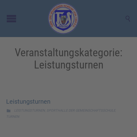

Veranstaltungskategorie:
Leistungsturnen
Leistungsturnen
CATEGORY
,
,

LEISTUNGSTURNEN
SPORTHALLE DER GEMEINSCHAFTSSCHULE
TURNEN