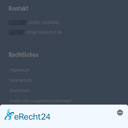
Kontakt
Telefon
04392 / 6089940
E-Mail
info@TuSNortorf.de
Rechtliches
Impressum
Datenschutz
Downloads
Kinder und Jungendschutzkonzept
Interventionsleitfaden für das Kinder und
Jungendschutzkonzept