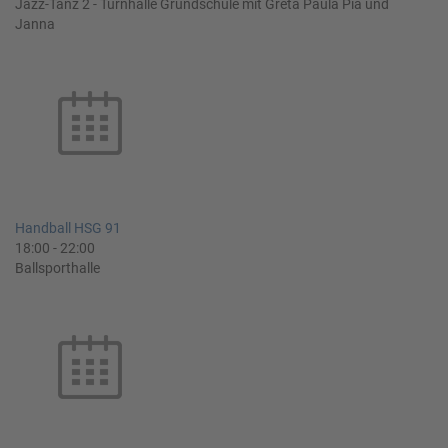
Jazz-Tanz 2 - Turnhalle Grundschule mit Greta Paula Pia und
Janna
Handball HSG 91
18:00
-
22:00
Ballsporthalle