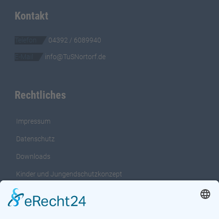
Kontakt
Telefon
04392 / 6089940
E-Mail
info@TuSNortorf.de
Rechtliches
Impressum
Datenschutz
Downloads
Kinder und Jungendschutzkonzept
Interventionsleitfaden für das Kinder und
Jungendschutzkonzept