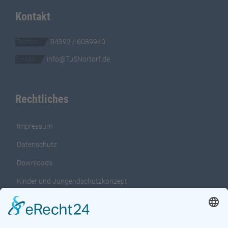
Kontakt
Telefon
04392 / 6089940
E-Mail
info@TuSNortorf.de
Rechtliches
Impressum
Datenschutz
Downloads
Kinder und Jungendschutzkonzept
Interventionsleitfaden für das Kinder und
Jungendschutzkonzept