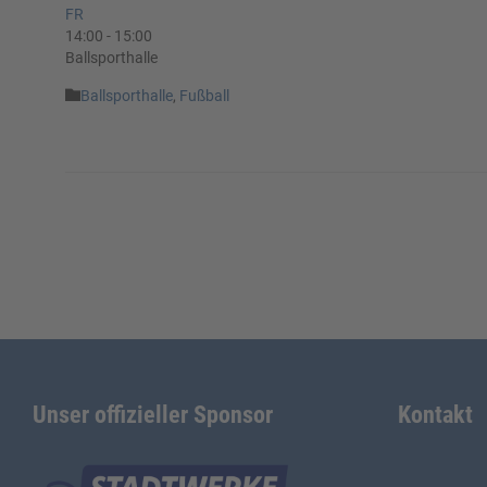
FR
14:00
-
15:00
Ballsporthalle
Category

Ballsporthalle
,
Fußball
Unser offizieller Sponsor
Kontakt