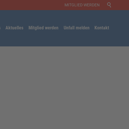

MITGLIED WERDEN
Skip
s
Aktuelles
Mitglied werden
Unfall melden
Kontakt
to
content